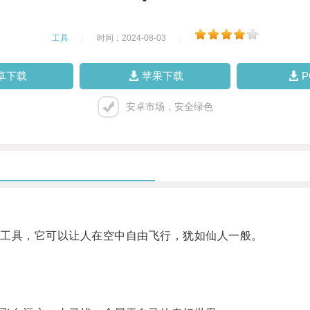
工具
|
时间：2024-08-03
|
卓下载
苹果下载
安卓市场，安全绿色
工具，它可以让人在空中自由飞行，犹如仙人一般。