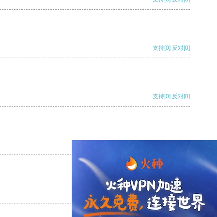
支持
[0]
反对
[0]
支持
[0]
反对
[0]
支持
[0]
反对
[0]
支持
[0]
反对
[0]