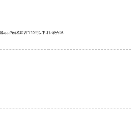
器app的价格应该在50元以下才比较合理。
。