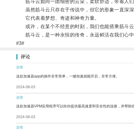
筋斗云如同一团细密的云朵，柔软舒适，带着人们
虽然筋斗云只存在于传说中，但它的形象一直深深
它代表着梦想、奇迹和神奇力量。
或许，在某个不经意的时刻，我们也能搭乘筋斗云
筋斗云，是一种永恒的传奇，永远鲜活在我们心中
#3#
评论
游客
这款加速器app的操作非常简单，一键加速就能开启，非常方便。
2024-08-03
游客
这款加速器VPM应用程序可以给你提供最高速度和安全性的连接，并帮助
2024-08-03
游客