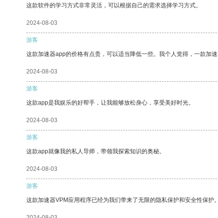
这款软件的学习方式非常灵活，可以根据自己的需求选择学习方式。
2024-08-03
游客
这款加速器app的价格有点贵，可以适当降低一些。我个人觉得，一款加速
2024-08-03
游客
这款app是我娱乐的好帮手，让我能够放松身心，享受美好时光。
2024-08-03
游客
这款app就像我的私人导师，带领我探索知识的奥秘。
2024-08-03
游客
这款加速器VPM应用程序已经为我们带来了无限的隐私保护和安全性保护
2024-08-03