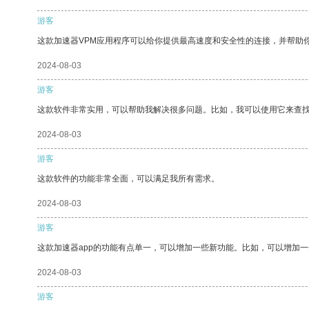
游客
这款加速器VPM应用程序可以给你提供最高速度和安全性的连接，并帮助
2024-08-03
游客
这款软件非常实用，可以帮助我解决很多问题。比如，我可以使用它来查
2024-08-03
游客
这款软件的功能非常全面，可以满足我所有需求。
2024-08-03
游客
这款加速器app的功能有点单一，可以增加一些新功能。比如，可以增加
2024-08-03
游客