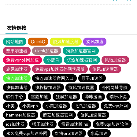
友情链接
网站地图
QuickQ
旋风加速度器
旋风加速
坚果加速器
tiktok加速器
狗急加速器官网
免费vqn外网加速
小蓝鸟
优途加速器官网
风驰加速器
旋风加速器
免费vps加速器外网苹果版
旋风加速度器
快连加速器
快连加速器官网入口
原子加速器
快鸭加速器
快柠檬加速器
旋风加速度器
外网网址导航
软件中心
雷霆加速
狂飙加速器
哔咔漫画
瑞乐小说
小美
小美vpn
小美加速器
飞鸟加速器
免费vqn外网
hammer加速器
蘑菇加速器官网
旋风加速度器
ios加速器
猴王加速器
雷霆加速版ins
免费vqn加速软件
永久免费vqn加速外网
红海pro加速器
水母加速