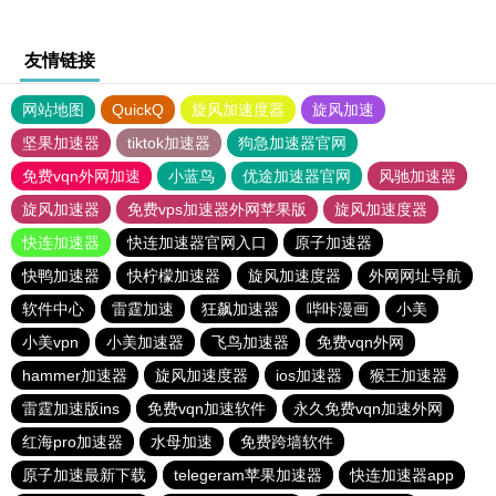
友情链接
网站地图
QuickQ
旋风加速度器
旋风加速
坚果加速器
tiktok加速器
狗急加速器官网
免费vqn外网加速
小蓝鸟
优途加速器官网
风驰加速器
旋风加速器
免费vps加速器外网苹果版
旋风加速度器
快连加速器
快连加速器官网入口
原子加速器
快鸭加速器
快柠檬加速器
旋风加速度器
外网网址导航
软件中心
雷霆加速
狂飙加速器
哔咔漫画
小美
小美vpn
小美加速器
飞鸟加速器
免费vqn外网
hammer加速器
旋风加速度器
ios加速器
猴王加速器
雷霆加速版ins
免费vqn加速软件
永久免费vqn加速外网
红海pro加速器
水母加速
免费跨墙软件
原子加速最新下载
telegeram苹果加速器
快连加速器app