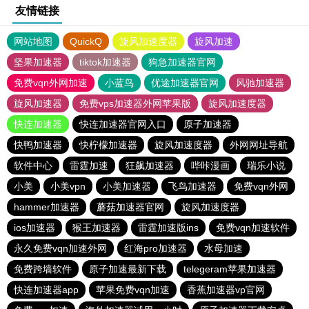
友情链接
网站地图
QuickQ
旋风加速度器
旋风加速
坚果加速器
tiktok加速器
狗急加速器官网
免费vqn外网加速
小蓝鸟
优途加速器官网
风驰加速器
旋风加速器
免费vps加速器外网苹果版
旋风加速度器
快连加速器
快连加速器官网入口
原子加速器
快鸭加速器
快柠檬加速器
旋风加速度器
外网网址导航
软件中心
雷霆加速
狂飙加速器
哔咔漫画
瑞乐小说
小美
小美vpn
小美加速器
飞鸟加速器
免费vqn外网
hammer加速器
蘑菇加速器官网
旋风加速度器
ios加速器
猴王加速器
雷霆加速版ins
免费vqn加速软件
永久免费vqn加速外网
红海pro加速器
水母加速
免费跨墙软件
原子加速最新下载
telegeram苹果加速器
快连加速器app
苹果免费vqn加速
香蕉加速器vp官网